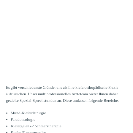
echstunden
 KÖNNEN NICHT NUR
ANDELN. SONDERN
H ZUHÖREN.
Es gibt verschiedenste Gründe, uns als Ihre kieferorthopädische Praxis
aufzusuchen. Unser multiprofessionelles Ärzteteam bietet Ihnen daher
gezielte Spezial-Sprechstunden an. Diese umfassen folgende Bereiche:
Mund-Kieferchirurgie
Paradontologie
Kiefergelenk-/ Schmerztherapie
Kiefer-/Gaumenspalte