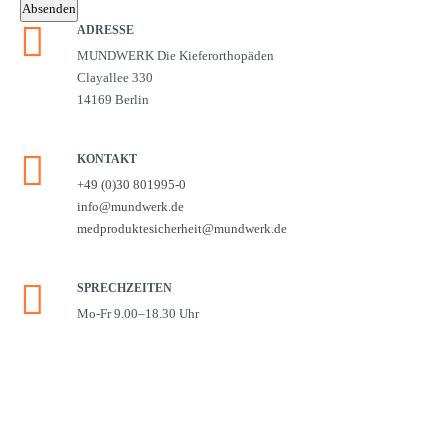
Absenden
ADRESSE
MUNDWERK Die Kieferorthopäden
Clayallee 330
14169 Berlin
KONTAKT
+49 (0)30 801995-0
info@mundwerk.de
medproduktesicherheit@mundwerk.de
SPRECHZEITEN
Mo-Fr 9.00–18.30 Uhr
pezial-Sprechstunde