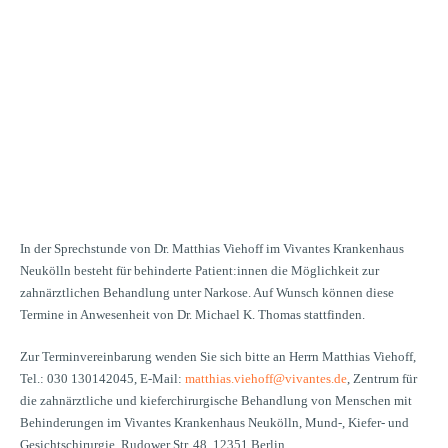
ECHSTUNDE FÜR DIE
NÄRZTLICHE
ANDLUNG VON
IENT:INNEN MIT
INDERUNGEN
RKOSEBEHANDLUNG)
In der Sprechstunde von Dr. Matthias Viehoff im Vivantes Krankenhaus
Neukölln besteht für behinderte Patient:innen die Möglichkeit zur
zahnärztlichen Behandlung unter Narkose. Auf Wunsch können diese
Termine in Anwesenheit von Dr. Michael K. Thomas stattfinden.
Zur Terminvereinbarung wenden Sie sich bitte an Herrn Matthias Viehoff,
Tel.: 030 130142045, E-Mail:
matthias.viehoff@vivantes.de
, Zentrum für
die zahnärztliche und kieferchirurgische Behandlung von Menschen mit
Behinderungen im Vivantes Krankenhaus Neukölln, Mund-, Kiefer- und
Gesichtschirurgie, Rudower Str. 48, 12351 Berlin.