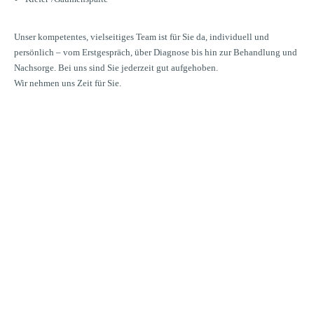
Unser kompetentes, vielseitiges Team ist für Sie da, individuell und
persönlich – vom Erstgespräch, über Diagnose bis hin zur Behandlung und
Nachsorge. Bei uns sind Sie jederzeit gut aufgehoben.
Wir nehmen uns Zeit für Sie.
lle Sprechstunde für Ihr Anliegen
EINBAREN SIE EINEN
MIN – GANZ EINFACH
H ONLINE.