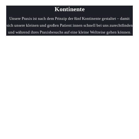
Kontinente
Unsere Praxis ist nach dem Prinzip der fünf Kontinente gestaltet – damit
sich unsere kleinen und großen Patient:innen schnell bei uns zurechtfinden
und während ihres Praxisbesuchs auf eine kleine Weltreise gehen können.
Clayallee 330
14169 Berlin
Tel.:
+49 (0)30 801995-0
Fax: +49 (0)30 801995-59
E-Mail:
info@mundwerk.de